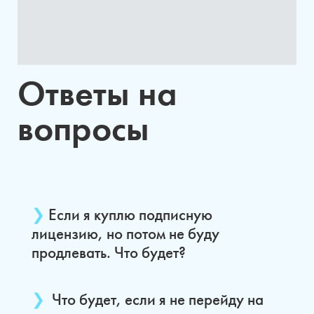
Ответы на
вопросы
❯
Если я куплю подписную
лицензию, но потом не буду
продлевать. Что будет?
Мы не остановим работу в этот же день.
❯
Что будет, если я не перейду на
Вы сможете оплатить подписку в течение